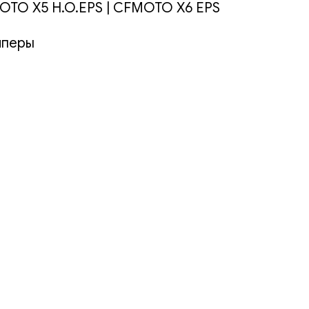
OTO X5 H.O.EPS | CFMOTO X6 EPS
мперы