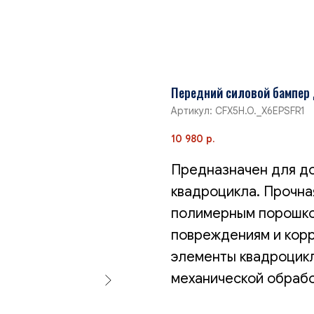
Передний силовой бампер д
Артикул:
CFX5H.O._X6EPSFR1
10 980
р.
Предназначен для д
квадроцикла. Прочна
полимерным порошко
повреждениям и корр
элементы квадроцикл
механической обрабо