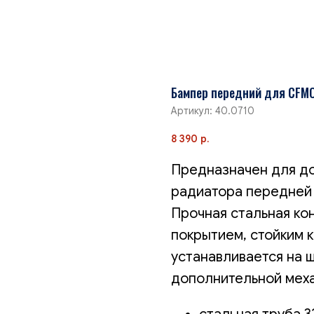
Бампер передний для CFMOT
Артикул:
40.0710
8 390
р.
Предназначен для д
радиатора передней 
Прочная стальная ко
покрытием, стойким 
устанавливается на 
дополнительной меха