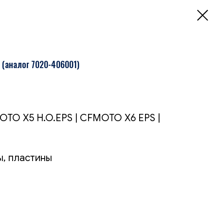
 (аналог 7020-406001)
TO X5 H.O.EPS | CFMOTO X6 EPS |
ы, пластины