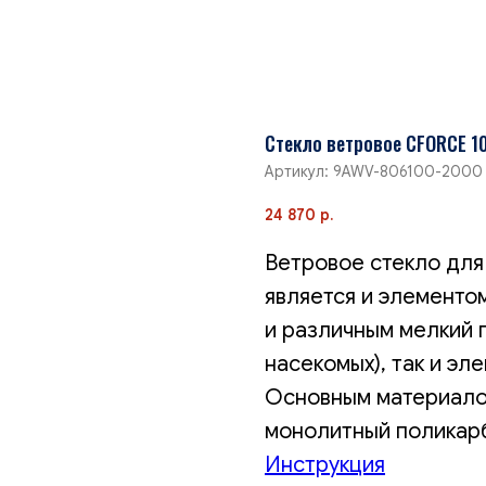
Cтекло ветровое CFORCE 1
Артикул:
9AWV-806100-2000
24 870
р.
Ветровое стекло дл
является и элементом
и различным мелкий п
насекомых), так и эл
Основным материалом
монолитный поликар
Инструкция