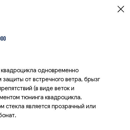
000
я квадроцикла одновременно
 защиты от встречного ветра, брызг
репятствий (в виде веток и
ементом тюнинга квадроцикла.
 стекла является прозрачный или
бонат.