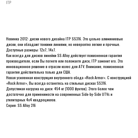
ITP
ДОБАВИТЬ В КОРЗИНУ
Новинка 2012: диски нового дизайна ITP SS316. Это цельно алюминиевые
диски, они обладают тонкими линиями, но невероятно легкие и прочные.
Доступные размеры: 12x7, 14x7.
Как всегда для дисков линейки SS Alloy действует пожизненная гарантия
производителя, если Вы погнете или поломаете диск, ITP заменит его. Это
инновационное решение в отрасли колес для ATV. Внимание, пожизненная
гарантия действительна только для США.
Новая усиленная конструкция внутреннего обода «Rock Armor». С конструкцией
«Rock Armor», Вы всегда останетесь на стильных дисках SS316.
Допустимая нагрузка на диск: 454 кг (1000 фунтов). Этого более чем
достаточно для применимости на современных Side-by-Side UTVs и
утилитарных 4x4 квадроциклов.
Серия: SS Alloy 316