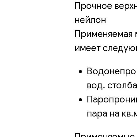
Прочное верх
нейлон
Применяемая 
имеет следую
Водонепро
вод. столба
Паропрониц
пара на кв.м
Применяемые 