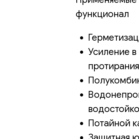
функционал
Герметизац
Усиление в
протирани
Полукомби
Водонепро
водостойк
Потайной к
Защитная ю