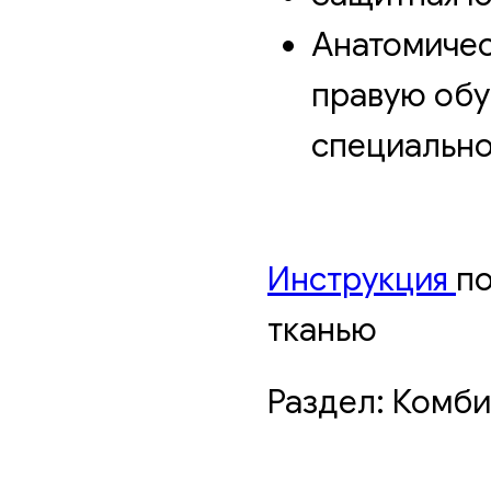
Анатомичес
правую обу
специально
Инструкция
по
тканью
Раздел: Комб