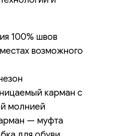
ия 100% швов
 местах возможного
я
незон
ницаемый карман с
ой молнией
арман — муфта
бка для обуви