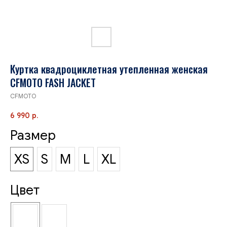
Куртка квадроциклетная утепленная женская
CFMOTO FASH JACKET
CFMOTO
6 990
р.
Размер
XS
S
M
L
XL
Цвет