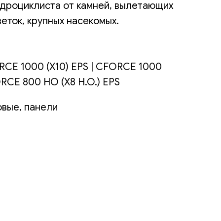
адроциклиста от камней, вылетающих
веток, крупных насекомых.
CE 1000 (X10) EPS | CFORCE 1000
CE 800 HO (X8 H.O.) EPS
овые, панели